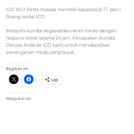
IGD RSU Pelita Husada memiliki kapasitas 8 TT dan 1
Ruang Isolasi IGD
Melayani kondisi kegawatdaruratan medis dengan
respons cepat selama 24 jam. Percayakan Kondisi
Darurat Anda ke IGD kami untuk mendapatkan
penanganan medis yang tepat.
Bagikan ini:
Lagi
Menyukai ini: