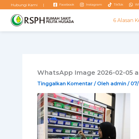
Hubungi Kami |
Facebook
Instagram
TikTok
Wh
6 Alasan 
Lewati
ke
konten
WhatsApp Image 2026-02-05 at
Tinggalkan Komentar
/ Oleh
admin
/
07