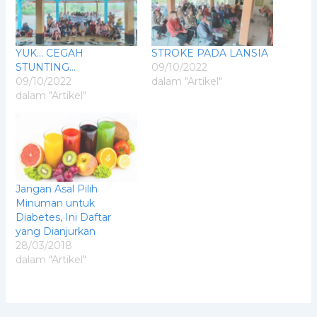
YUK… CEGAH
STROKE PADA LANSIA
STUNTING…
09/10/2022
09/10/2022
dalam "Artikel"
dalam "Artikel"
Jangan Asal Pilih
Minuman untuk
Diabetes, Ini Daftar
yang Dianjurkan
28/03/2018
dalam "Artikel"