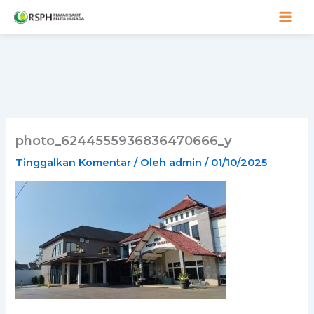
Lewati
ke
konten
photo_6244555936836470666_y
Tinggalkan Komentar
/ Oleh
admin
/
01/10/2025