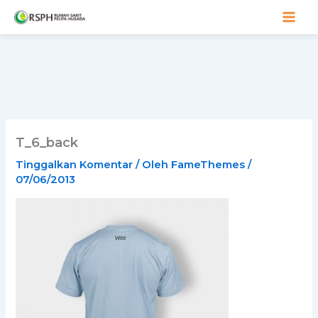
Lewati
ke
konten
T_6_back
Tinggalkan Komentar
/ Oleh
FameThemes
/
07/06/2013